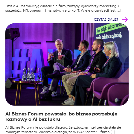
Dziś o AI rozmawiają właściciele firm, zarządy, dyrektorzy marketingu,
sprzedaży, HR, operacji i finansów, nie tylko IT. Wiele organizacji jest […]
CZYTAJ DALEJ
AI Biznes Forum powstało, bo biznes potrzebuje
rozmowy o AI bez lukru
AI Biznes Forum nie powstało dlatego, że sztuczna inteligencja stała się
modnym tematem. Powstało dlatego, że w BUZZcenter – firma […]