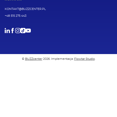
KONTAKT@BUZZCENTER.PL
+48 515 275 443
LinkedIn
Facebook
Instagram
TikTok
Youtube
©
BUZZcenter
2026. Implementacja:
Flowtar Studio
.