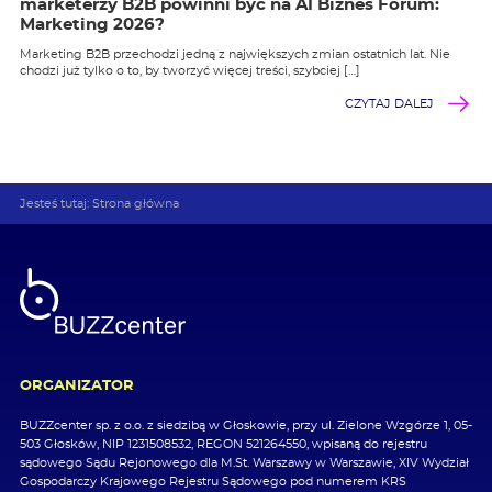
marketerzy B2B powinni być na AI Biznes Forum:
Marketing 2026?
Marketing B2B przechodzi jedną z największych zmian ostatnich lat. Nie
chodzi już tylko o to, by tworzyć więcej treści, szybciej […]
CZYTAJ DALEJ
Jesteś tutaj:
Strona główna
ORGANIZATOR
BUZZcenter sp. z o.o. z siedzibą w Głoskowie, przy ul. Zielone Wzgórze 1, 05-
503 Głosków, NIP 1231508532, REGON 521264550, wpisaną do rejestru
sądowego Sądu Rejonowego dla M.St. Warszawy w Warszawie, XIV Wydział
Gospodarczy Krajowego Rejestru Sądowego pod numerem KRS