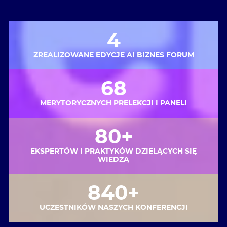
4
ZREALIZOWANE EDYCJE AI BIZNES FORUM
68
MERYTORYCZNYCH PRELEKCJI I PANELI
80+
EKSPERTÓW I PRAKTYKÓW DZIELĄCYCH SIĘ
WIEDZĄ
840+
UCZESTNIKÓW NASZYCH KONFERENCJI